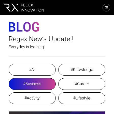
Regex New’s Update !
Everyday is learning
#All
#Knowledge
#Business
#Career
#Activity
#Lifestyle