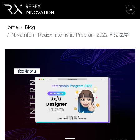
Home
Blog
N.Namfon - RegEx Internship Program 2022 👩🏻‍💻💙