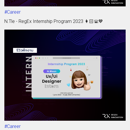
#Career
N.Tle - RegEx Internship Program 2023 👩🏻‍💻💙
#Career